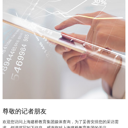
尊敬的记者朋友
欢迎您访问上海建桥教育集团媒体查询，为了妥善安排您的采访需
求，烦请填写如下信息。感谢您对上海建桥教育集团的关注。