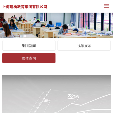
M
集团新闻
视频展示
媒体查询